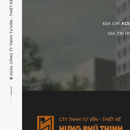
© 2024, CÔNG TY TNHH TƯ VẤN - THIẾT KẾ HƯNG PHÚ THỊNH
ĐỊA CHỈ:
KDC
GIÁ TRỊ H