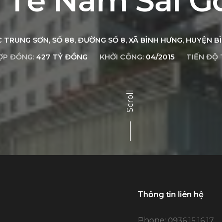
Tế Nam Sài G
 TRUNG SƠN, SỐ 88, ĐƯỜNG SỐ 8, XÃ BÌNH HƯNG, HUYỆN B
ỢP ĐỒNG:
427 TỶ ĐỒNG
KHỞI CÔNG:
04/2015
TIẾN ĐỘ 
Scroll
Thông tin liên hệ
Phone:
0936.15.16.17